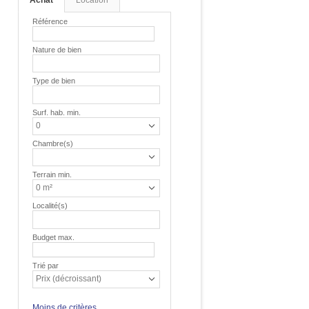
Achat
Location
Référence
Nature de bien
Type de bien
Surf. hab. min.
0
Chambre(s)
Terrain min.
0 m²
Localité(s)
Budget max.
Trié par
Prix (décroissant)
Moins de critères