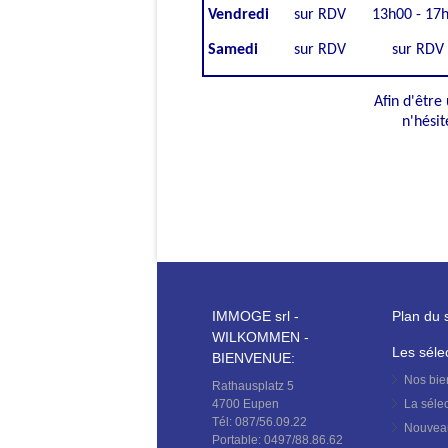
Vendredi
sur RDV
13h00 - 17
Samedi
sur RDV
sur RDV
Afin d'être
n'hésit
IMMOGE srl -
Plan du s
WILKOMMEN -
Les séle
BIENVENUE:
Nos bi
Rathausplatz 5
4700 Eupen
La séle
Tél: 087/56.09.22
Nouvea
Portable: 0497/88.86.62