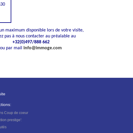
h30
 un maximum disponible lors de votre visite,
ez pas à nous contacter au préalable au
+32(0)497/888 662
ou par mail
info@immoge.com
ite
ctions:
ens
Coup de coeur
ction
prestige':
utés