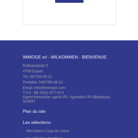
IMMOGE srl - WILKOMMEN - BIENVENUE:
Rathausplatz 5
4700 Eupen
Tél: 087/56.09.22
Portable: 0497/88.86.62
Email: info@immoge.com
T.V.A.: BE 0461-877-673
Agent Immobilier agréé IPI - Agréation IPI (Belgique):
503697
Plan du site
Les sélections:
Nos biens
Coup de coeur