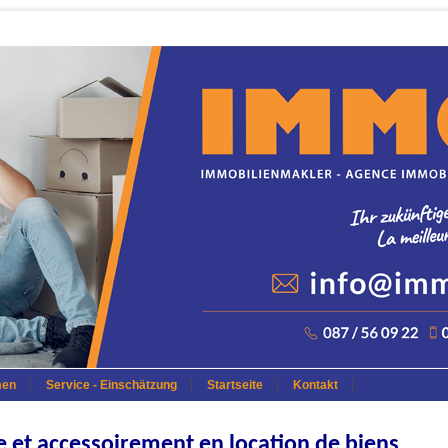
men
Service - Einschätzung
Startseite
Kontakt
e et accessoirement en location de biens