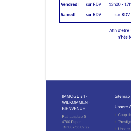
Vendredi
sur RDV
13h00 - 17
Samedi
sur RDV
sur RDV
Afin d'être
n'hésit
IMMOGE srl -
Sitemap
WILKOMMEN -
Unsere 
BIENVENUE:
Coup de
Rathausplatz 5
4700 Eupen
'
Prestig
Tel: 087/56.09.22
Unsere 