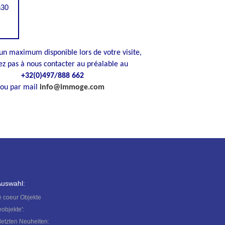
h30
 un maximum disponible lors de votre visite,
ez pas à nous contacter au préalable au
+32(0)497/888 662
ou par mail
info@immoge.com
Auswahl:
 coeur
Objekte
eobjekte':
letzten
Neuheiten: