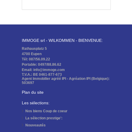
IMMOGE srl - WILKOMMEN - BIENVENUE:
Rathausplatz 5
4700 Eupen
Tél: 087/56.09.22
Portable: 0497/88.86.62
Email: info@immoge.com
T.V.A.: BE 0461-877-673
Agent Immobilier agréé IPI - Agréation IPI (Belgique):
503697
Plan du site
Les sélections:
Nos biens
Coup de coeur
La sélection
prestige':
Nouveautés