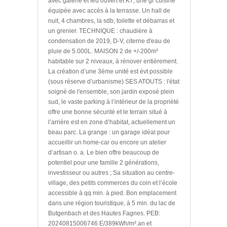
avec galerie et feu ouvert et K7, une gr cuisine
équipée avec accès à la terrasse. Un hall de
nuit, 4 chambres, la sdb, toilette et débarras et
un grenier. TECHNIQUE : chaudière à
condensation de 2019, D-V, citerne d'eau de
pluie de 5.000L. MAISON 2 de +/-200m²
habitable sur 2 niveaux, à rénover entièrement.
La création d’une 3ème unité est évt possible
(sous réserve d’urbanisme) SES ATOUTS : l'état
soigné de l'ensemble, son jardin exposé plein
sud, le vaste parking à l’intérieur de la propriété
offre une bonne sécurité et le terrain situé à
l’arrière est en zone d’habitat, actuellement un
beau parc. La grange : un garage idéal pour
accueillir un home-car ou encore un atelier
d’artisan o. a. Le bien offre beaucoup de
potentiel pour une famille 2 générations,
investisseur ou autres ; Sa situation au centre-
village, des petits commerces du coin et l’école
accessible à qq min. à pied. Bon emplacement
dans une région touristique, à 5 min. du lac de
Butgenbach et des Hautes Fagnes. PEB:
20240815006746 E/389kWh/m².an et