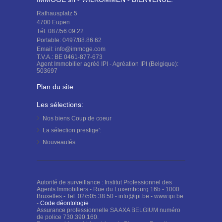
Rathausplatz 5
4700 Eupen
Tél: 087/56.09.22
Portable: 0497/88.86.62
Email: info@immoge.com
T.V.A.: BE 0461-877-673
Agent Immobilier agréé IPI - Agréation IPI (Belgique):
503697
Plan du site
Les sélections:
Nos biens
Coup de coeur
La sélection
prestige':
Nouveautés
Autorité de surveillance : Institut Professionnel des
Agents Immobiliers - Rue du Luxembourg 16b - 1000
Bruxelles - Tel: 02/505.38.50 - info@ipi.be - www.ipi.be
-
Code déontologie
Assurance professionnelle SA AXA BELGIUM numéro
de police 730.390.160.