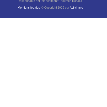
Responsable anti-blanchiment : Ploumen Rosalia
Mentions légales
© Copyright 2025 par
Activimmo